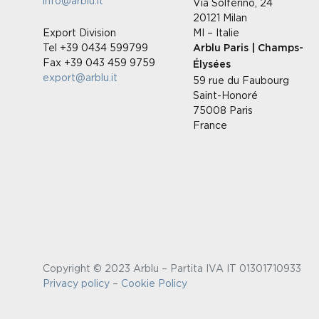
info@arblu.it
Via Solferino, 24
20121 Milan
Export Division
MI – Italie
Tel +39 0434 599799
Arblu Paris | Champs-
Fax +39 043 459 9759
Élysées
export@arblu.it
59 rue du Faubourg
Saint-Honoré
75008 Paris
France
Copyright © 2023 Arblu – Partita IVA IT 01301710933
Privacy policy
–
Cookie Policy