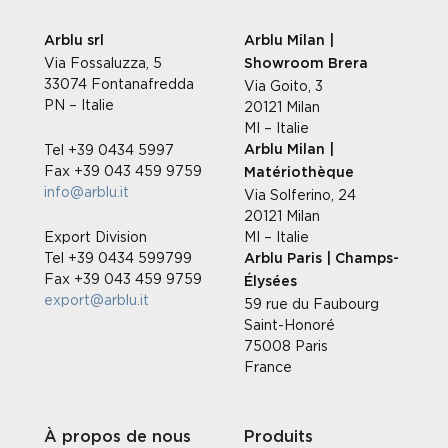
Arblu srl
Arblu Milan |
Via Fossaluzza, 5
Showroom Brera
33074 Fontanafredda
Via Goito, 3
PN – Italie
20121 Milan
MI – Italie
Tel +39 0434 5997
Arblu Milan |
Fax +39 043 459 9759
Matériothèque
info@arblu.it
Via Solferino, 24
20121 Milan
Export Division
MI – Italie
Tel +39 0434 599799
Arblu Paris | Champs-
Fax +39 043 459 9759
Élysées
export@arblu.it
59 rue du Faubourg
Saint-Honoré
75008 Paris
France
À propos de nous
Produits