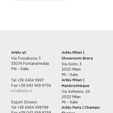
Arblu srl
Arblu Milan |
Via Fossaluzza, 5
Showroom Brera
33074 Fontanafredda
Via Goito, 3
PN – Italie
20121 Milan
MI – Italie
Tel +39 0434 5997
Arblu Milan |
Fax +39 043 459 9759
Matériothèque
info@arblu.it
Via Solferino, 24
20121 Milan
Export Division
MI – Italie
Tel +39 0434 599799
Arblu Paris | Champs-
Fax +39 043 459 9759