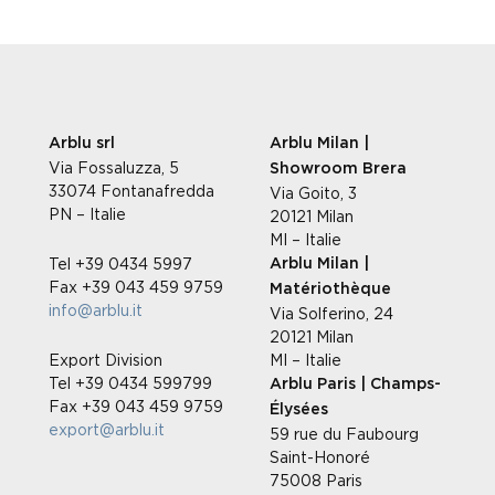
Arblu srl
Arblu Milan |
Via Fossaluzza, 5
Showroom Brera
33074 Fontanafredda
Via Goito, 3
PN – Italie
20121 Milan
MI – Italie
Tel +39 0434 5997
Arblu Milan |
Fax +39 043 459 9759
Matériothèque
info@arblu.it
Via Solferino, 24
20121 Milan
Export Division
MI – Italie
Tel +39 0434 599799
Arblu Paris | Champs-
Fax +39 043 459 9759
Élysées
export@arblu.it
59 rue du Faubourg
Saint-Honoré
75008 Paris