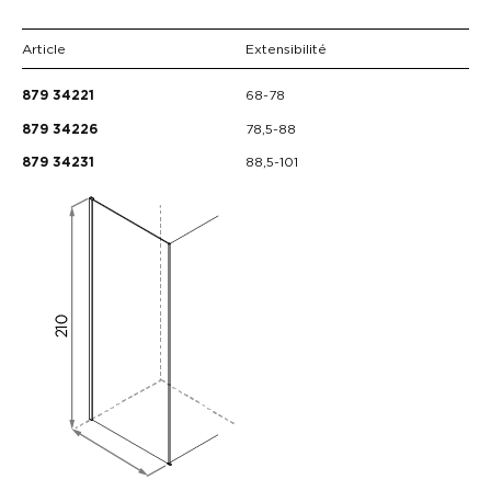
Article
Extensibilité
68-78
879 34221
78,5-88
879 34226
88,5-101
879 34231