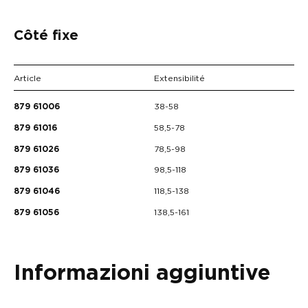
Côté fixe
Article
Extensibilité
38-58
879 61006
58,5-78
879 61016
78,5-98
879 61026
98,5-118
879 61036
118,5-138
879 61046
138,5-161
879 61056
Informazioni aggiuntive