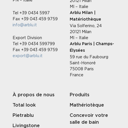
20121 Milan
MI – Italie
Tel +39 0434 5997
Arblu Milan |
Fax +39 043 459 9759
Matériothèque
info@arblu.it
Via Solferino, 24
20121 Milan
Export Division
MI – Italie
Tel +39 0434 599799
Arblu Paris | Champs-
Fax +39 043 459 9759
Élysées
export@arblu.it
59 rue du Faubourg
Saint-Honoré
75008 Paris
France
À propos de nous
Produits
Total look
Mathériotèque
Pietrablu
Concevoir votre
salle de bain
Livingstone