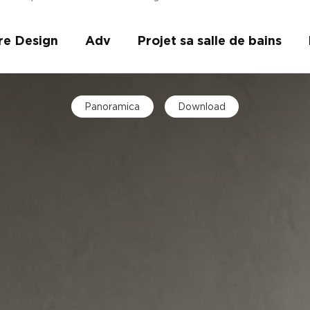
re Design
Adv
Projet sa salle de bains
plus
Panoramica
Download