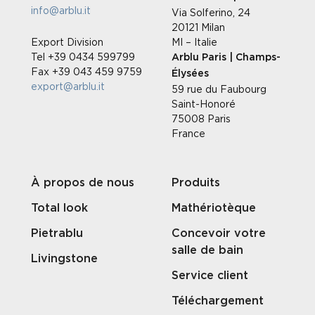
info@arblu.it
Via Solferino, 24
20121 Milan
Export Division
MI – Italie
Tel +39 0434 599799
Arblu Paris | Champs-
Fax +39 043 459 9759
Élysées
export@arblu.it
59 rue du Faubourg
Saint-Honoré
75008 Paris
France
À propos de nous
Produits
Total look
Mathériotèque
Pietrablu
Concevoir votre
salle de bain
Livingstone
Service client
Téléchargement