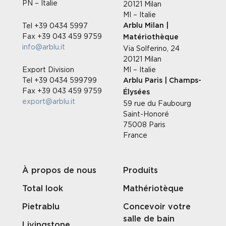
PN – Italie
20121 Milan
MI – Italie
Tel +39 0434 5997
Arblu Milan |
Fax +39 043 459 9759
Matériothèque
info@arblu.it
Via Solferino, 24
20121 Milan
Export Division
MI – Italie
Tel +39 0434 599799
Arblu Paris | Champs-
Fax +39 043 459 9759
Élysées
export@arblu.it
59 rue du Faubourg
Saint-Honoré
75008 Paris
France
À propos de nous
Produits
Total look
Mathériotèque
Pietrablu
Concevoir votre
salle de bain
Livingstone