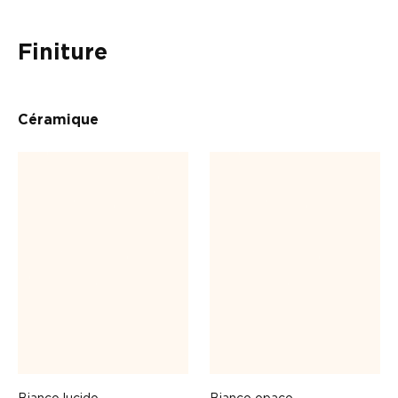
Finiture
Céramique
Bianco lucido
Bianco opaco