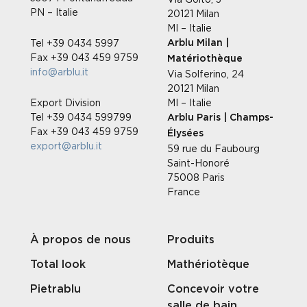
PN – Italie
20121 Milan
MI – Italie
Tel +39 0434 5997
Arblu Milan |
Fax +39 043 459 9759
Matériothèque
info@arblu.it
Via Solferino, 24
20121 Milan
Export Division
MI – Italie
Tel +39 0434 599799
Arblu Paris | Champs-
Fax +39 043 459 9759
Élysées
export@arblu.it
59 rue du Faubourg
Saint-Honoré
75008 Paris
France
À propos de nous
Produits
Total look
Mathériotèque
Pietrablu
Concevoir votre
salle de bain