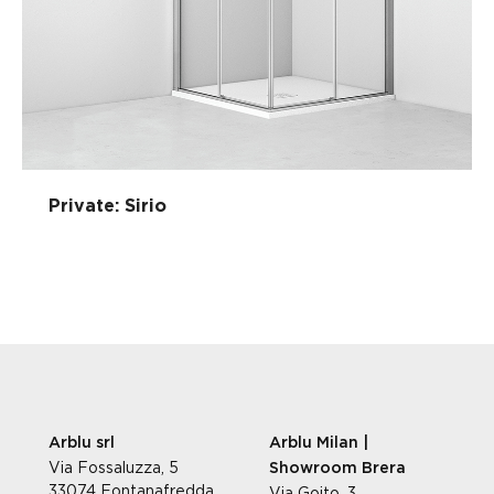
Private: Sirio
Arblu srl
Arblu Milan |
Via Fossaluzza, 5
Showroom Brera
33074 Fontanafredda
Via Goito, 3