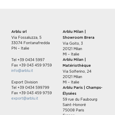
Arblu srl
Arblu Milan |
Via Fossaluzza, 5
Showroom Brera
33074 Fontanafredda
Via Goito, 3
PN – Italie
20121 Milan
MI – Italie
Tel +39 0434 5997
Arblu Milan |
Fax +39 043 459 9759
Matériothèque
info@arblu.it
Via Solferino, 24
20121 Milan
Export Division
MI – Italie
Tel +39 0434 599799
Arblu Paris | Champs-
Fax +39 043 459 9759
Élysées
export@arblu.it
59 rue du Faubourg
Saint-Honoré
75008 Paris