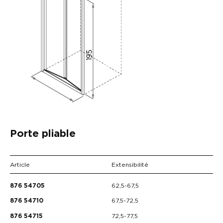
Porte pliable
Article
Extensibilité
62,5-67,5
876 54705
67,5-72,5
876 54710
72,5-77,5
876 54715