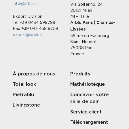
info@arblu.it
Via Solferino, 24
20121 Milan
Export Division
MI – Italie
Tel +39 0434 599799
Arblu Paris | Champs-
Fax +39 043 459 9759
Élysées
export@arblu.it
59 rue du Faubourg
Saint-Honoré
75008 Paris
France
À propos de nous
Produits
Total look
Mathériotèque
Pietrablu
Concevoir votre
salle de bain
Livingstone
Service client
Téléchargement