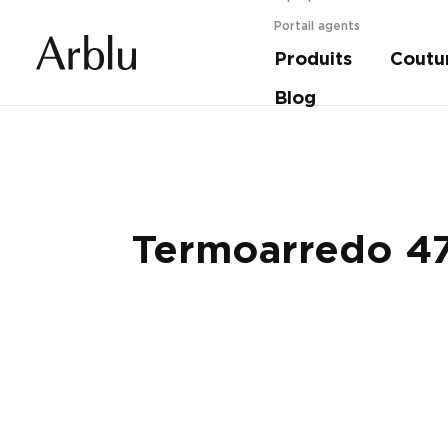
Portail agents
Produits
Coutu
Guide pour choisir votre douche.
En savoir 
Blog
Termoarredo 4