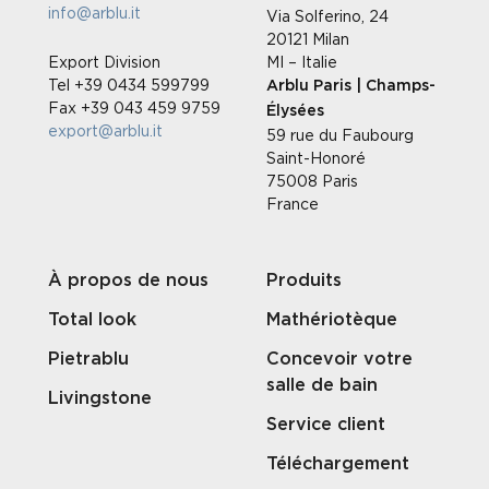
info@arblu.it
Via Solferino, 24
20121 Milan
Export Division
MI – Italie
Tel +39 0434 599799
Arblu Paris | Champs-
Fax +39 043 459 9759
Élysées
export@arblu.it
59 rue du Faubourg
Saint-Honoré
75008 Paris
France
À propos de nous
Produits
Total look
Mathériotèque
Pietrablu
Concevoir votre
salle de bain
Livingstone
Service client
Téléchargement