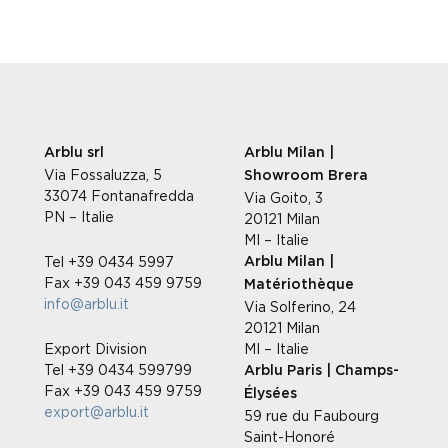
Arblu srl
Arblu Milan |
Via Fossaluzza, 5
Showroom Brera
33074 Fontanafredda
Via Goito, 3
PN – Italie
20121 Milan
MI – Italie
Tel +39 0434 5997
Arblu Milan |
Fax +39 043 459 9759
Matériothèque
info@arblu.it
Via Solferino, 24
20121 Milan
Export Division
MI – Italie
Tel +39 0434 599799
Arblu Paris | Champs-
Fax +39 043 459 9759
Élysées
export@arblu.it
59 rue du Faubourg
Saint-Honoré