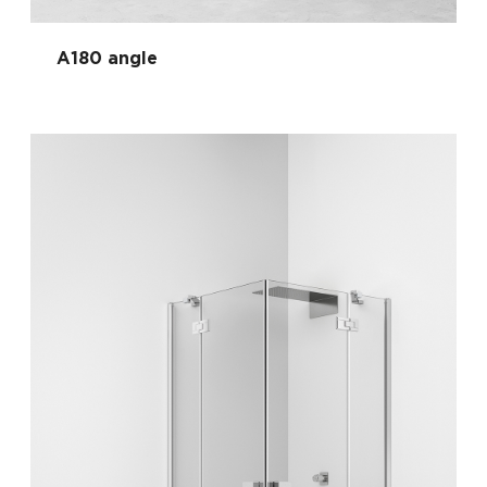
A180 angle