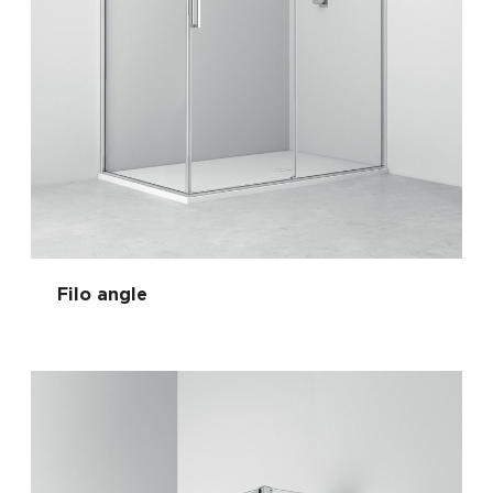
Filo angle