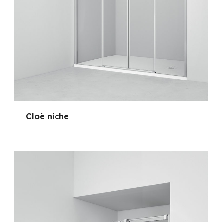
Cloè niche