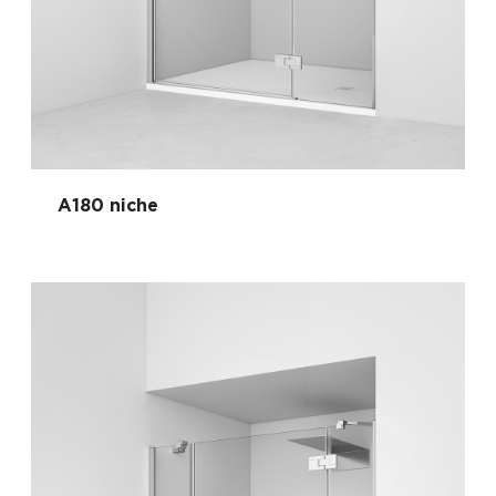
A180 niche