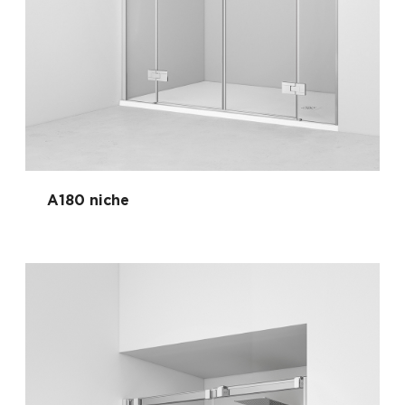
A180 niche