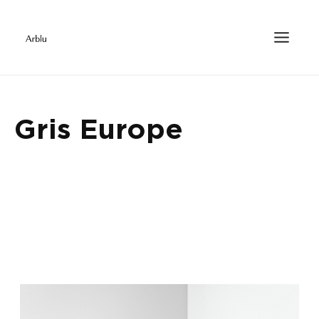
Gris Europe