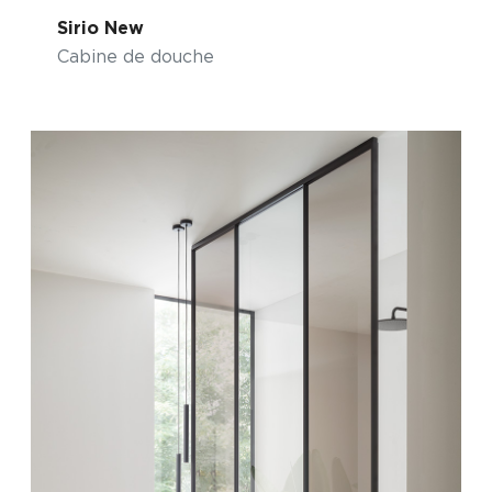
Sirio New
Cabine de douche