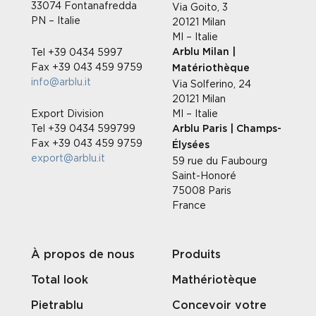
33074 Fontanafredda
Via Goito, 3
PN – Italie
20121 Milan
MI – Italie
Tel +39 0434 5997
Arblu Milan |
Fax +39 043 459 9759
Matériothèque
info@arblu.it
Via Solferino, 24
20121 Milan
Export Division
MI – Italie
Tel +39 0434 599799
Arblu Paris | Champs-
Fax +39 043 459 9759
Élysées
export@arblu.it
59 rue du Faubourg
Saint-Honoré
75008 Paris
France
À propos de nous
Produits
Total look
Mathériotèque
Pietrablu
Concevoir votre