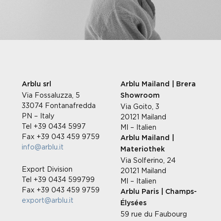
Arblu srl
Arblu Mailand | Brera
Via Fossaluzza, 5
Showroom
33074 Fontanafredda
Via Goito, 3
PN – Italy
20121 Mailand
Tel +39 0434 5997
MI – Italien
Fax +39 043 459 9759
Arblu Mailand |
info@arblu.it
Materiothek
Via Solferino, 24
Export Division
20121 Mailand
Tel +39 0434 599799
MI – Italien
Fax +39 043 459 9759
Arblu Paris | Champs-
export@arblu.it
Élysées
59 rue du Faubourg