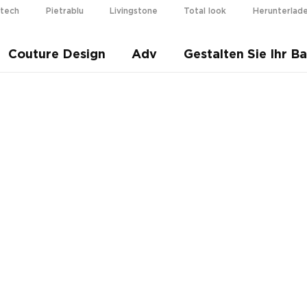
otech
Pietrablu
Livingstone
Total look
Herunterlad
i più
Couture Design
Adv
Gestalten Sie Ihr B