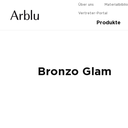
Über uns
Materialbibli
Vertreter-Portal
Guida alla scelta della tua doccia.
Scopri d
Produkte
Bronzo Glam