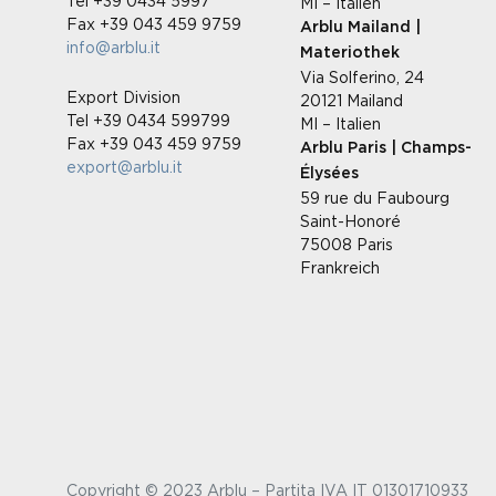
Tel +39 0434 5997
MI – Italien
Fax +39 043 459 9759
Arblu Mailand |
info@arblu.it
Materiothek
Via Solferino, 24
Export Division
20121 Mailand
Tel +39 0434 599799
MI – Italien
Fax +39 043 459 9759
Arblu Paris | Champs-
export@arblu.it
Élysées
59 rue du Faubourg
Saint-Honoré
75008 Paris
Frankreich
Copyright © 2023 Arblu – Partita IVA IT 01301710933