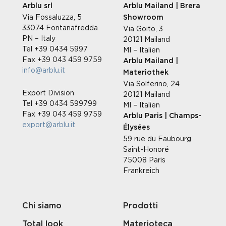
Arblu srl
Arblu Mailand | Brera
Via Fossaluzza, 5
Showroom
33074 Fontanafredda
Via Goito, 3
PN – Italy
20121 Mailand
Tel +39 0434 5997
MI – Italien
Fax +39 043 459 9759
Arblu Mailand |
info@arblu.it
Materiothek
Via Solferino, 24
Export Division
20121 Mailand
Tel +39 0434 599799
MI – Italien
Fax +39 043 459 9759
Arblu Paris | Champs-
export@arblu.it
Élysées
59 rue du Faubourg
Saint-Honoré
75008 Paris
Frankreich
Chi siamo
Prodotti
Total look
Materioteca