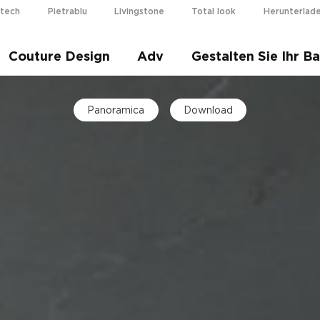
otech
Pietrablu
Livingstone
Total look
Herunterlad
i più
Couture Design
Adv
Gestalten Sie Ihr B
Panoramica
Download