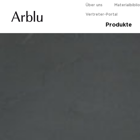
Über uns
Materialbibli
Vertreter-Portal
Guida alla scelta della tua doccia.
Scopri d
Produkte