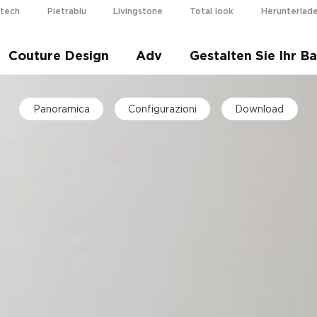
otech
Pietrablu
Livingstone
Total look
Herunterlad
i più
Couture Design
Adv
Gestalten Sie Ihr B
Panoramica
Configurazioni
Download