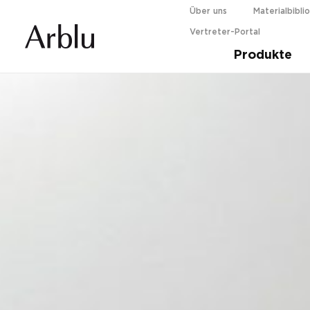
Über uns
Materialbibli
Vertreter-Portal
Guida alla scelta della tua doccia.
Scopri d
Produkte