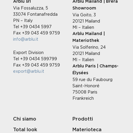
Arblu srl
Arblu Mailand | Brera
Via Fossaluzza, 5
Showroom
33074 Fontanafredda
Via Goito, 3
PN – Italy
20121 Mailand
Tel +39 0434 5997
MI – Italien
Fax +39 043 459 9759
Arblu Mailand |
info@arblu.it
Materiothek
Via Solferino, 24
Export Division
20121 Mailand
Tel +39 0434 599799
MI – Italien
Fax +39 043 459 9759
Arblu Paris | Champs-
export@arblu.it
Élysées
59 rue du Faubourg
Saint-Honoré
75008 Paris
Frankreich
Chi siamo
Prodotti
Total look
Materioteca