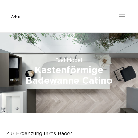
Bad-Möbel
Kastenförmige
Badewanne Catino
Zur Ergänzung Ihres Bades