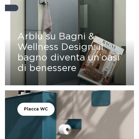
Arblu su Bagni &
Wellness Design: il
bagno diventa un’oasi
di benessere
Placca WC