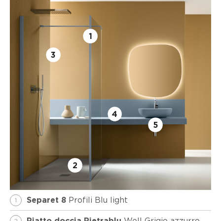
1
3
4
5
2
Profili Blu light
Separet 8
1
Well Grigio azzurro
2