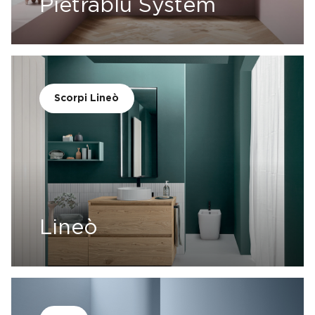
Pietrablu System
Scorpi Lineò
Lineò