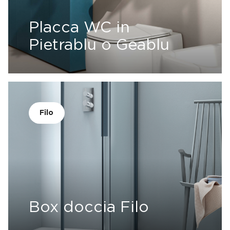
Placca WC in
Pietrablu o Geablu
Filo
Box doccia Filo