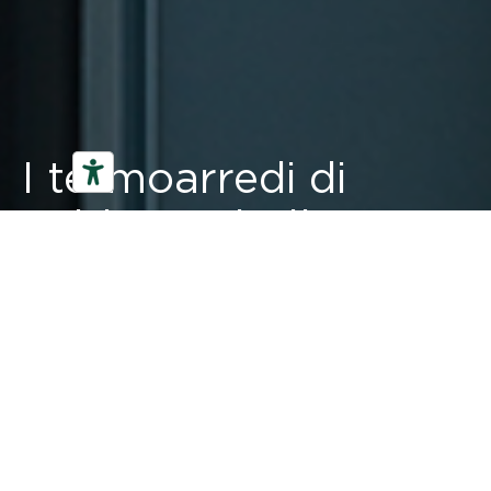
I termoarredi di
Arblu, tra bellezza e
innovazione.
Scopri