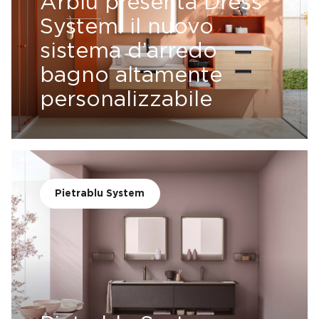
Arblu presenta Dress
System: il nuovo
sistema d’arredo
bagno altamente
personalizzabile
Pietrablu System