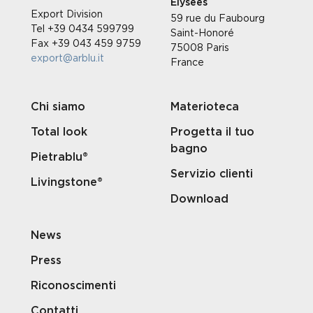
Élysées
Export Division
59 rue du Faubourg
Tel +39 0434 599799
Saint-Honoré
Fax +39 043 459 9759
75008 Paris
export@arblu.it
France
Chi siamo
Materioteca
Total look
Progetta il tuo
bagno
Pietrablu®
Servizio clienti
Livingstone®
Download
News
Press
Riconoscimenti
Contatti