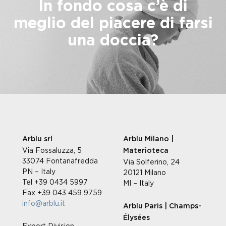
In fondo cosa c’è di
meglio del piacere di farsi
una doccia?
Arblu srl
Arblu Milano |
Via Fossaluzza, 5
Materioteca
33074 Fontanafredda
Via Solferino, 24
PN – Italy
20121 Milano
Tel +39 0434 5997
MI – Italy
Fax +39 043 459 9759
info@arblu.it
Arblu Paris | Champs-
Élysées
Export Division