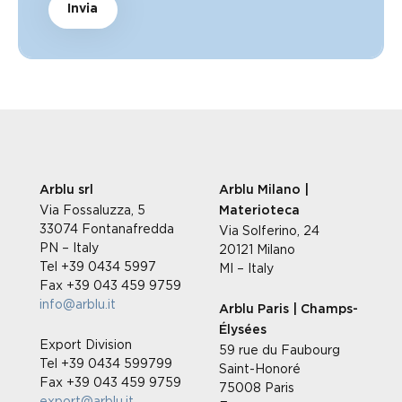
Invia
Arblu srl
Arblu Milano |
Via Fossaluzza, 5
Materioteca
33074 Fontanafredda
Via Solferino, 24
PN – Italy
20121 Milano
Tel +39 0434 5997
MI – Italy
Fax +39 043 459 9759
info@arblu.it
Arblu Paris | Champs-
Élysées
Export Division
59 rue du Faubourg
Tel +39 0434 599799
Saint-Honoré
Fax +39 043 459 9759
75008 Paris
export@arblu.it