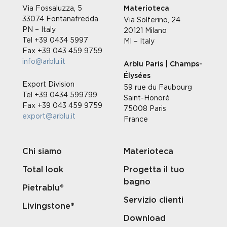
Via Fossaluzza, 5
Materioteca
33074 Fontanafredda
Via Solferino, 24
PN – Italy
20121 Milano
Tel +39 0434 5997
MI – Italy
Fax +39 043 459 9759
info@arblu.it
Arblu Paris | Champs-
Élysées
Export Division
59 rue du Faubourg
Tel +39 0434 599799
Saint-Honoré
Fax +39 043 459 9759
75008 Paris
export@arblu.it
France
Chi siamo
Materioteca
Total look
Progetta il tuo
bagno
Pietrablu®
Servizio clienti
Livingstone®
Download