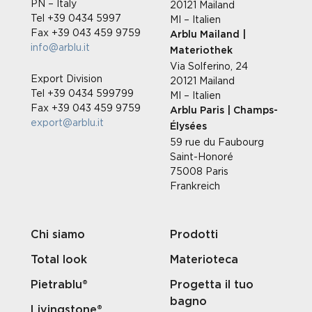
PN – Italy
20121 Mailand
Tel +39 0434 5997
MI – Italien
Fax +39 043 459 9759
Arblu Mailand |
info@arblu.it
Materiothek
Via Solferino, 24
Export Division
20121 Mailand
Tel +39 0434 599799
MI – Italien
Fax +39 043 459 9759
Arblu Paris | Champs-
export@arblu.it
Élysées
59 rue du Faubourg
Saint-Honoré
75008 Paris
Frankreich
Chi siamo
Prodotti
Total look
Materioteca
Pietrablu®
Progetta il tuo
bagno
Livingstone®