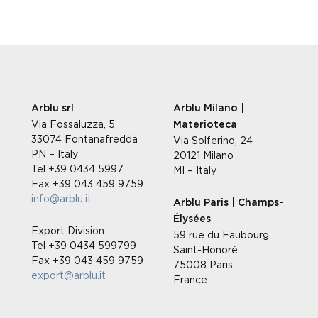
Arblu srl
Arblu Milano |
Via Fossaluzza, 5
Materioteca
33074 Fontanafredda
Via Solferino, 24
PN – Italy
20121 Milano
Tel +39 0434 5997
MI – Italy
Fax +39 043 459 9759
info@arblu.it
Arblu Paris | Champs-
Élysées
Export Division
59 rue du Faubourg
Tel +39 0434 599799
Saint-Honoré
Fax +39 043 459 9759
75008 Paris
export@arblu.it
France