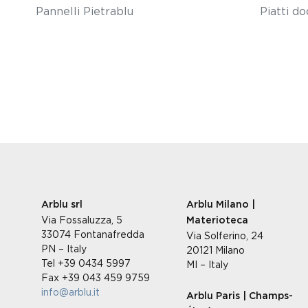
Pannelli Pietrablu
Piatti do
Arblu srl
Arblu Milano |
Via Fossaluzza, 5
Materioteca
33074 Fontanafredda
Via Solferino, 24
PN – Italy
20121 Milano
Tel +39 0434 5997
MI – Italy
Fax +39 043 459 9759
info@arblu.it
Arblu Paris | Champs-