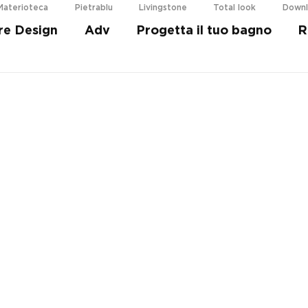
Materioteca
Pietrablu
Livingstone
Total look
Down
re Design
Adv
Progetta il tuo bagno
R
i più