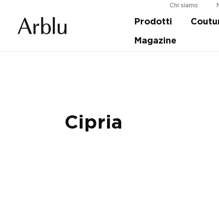
Chi siamo
Prodotti
Coutu
Guida alla scelta della tua doccia.
Scopri d
Magazine
Cipria