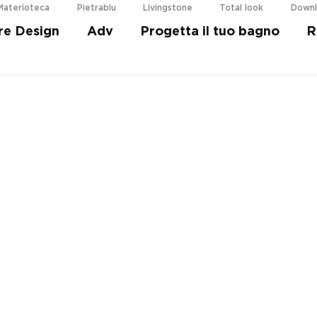
Materioteca
Pietrablu
Livingstone
Total look
Down
re Design
Adv
Progetta il tuo bagno
R
i più