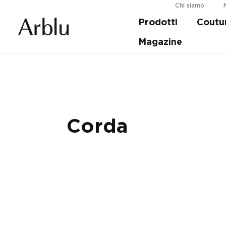
Chi siamo
Prodotti
Coutu
Guida alla scelta della tua doccia.
Scopri d
Magazine
Corda