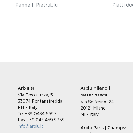
Pannelli Pietrablu
Piatti do
Arblu srl
Arblu Milano |
Via Fossaluzza, 5
Materioteca
33074 Fontanafredda
Via Solferino, 24
PN – Italy
20121 Milano
Tel +39 0434 5997
MI – Italy
Fax +39 043 459 9759
info@arblu.it
Arblu Paris | Champs-