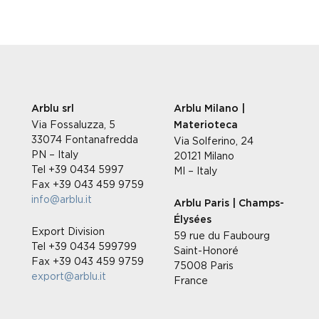
Arblu srl
Arblu Milano |
Via Fossaluzza, 5
Materioteca
33074 Fontanafredda
Via Solferino, 24
PN – Italy
20121 Milano
Tel +39 0434 5997
MI – Italy
Fax +39 043 459 9759
info@arblu.it
Arblu Paris | Champs-
Élysées
Export Division
59 rue du Faubourg
Tel +39 0434 599799
Saint-Honoré
Fax +39 043 459 9759
75008 Paris
export@arblu.it
France