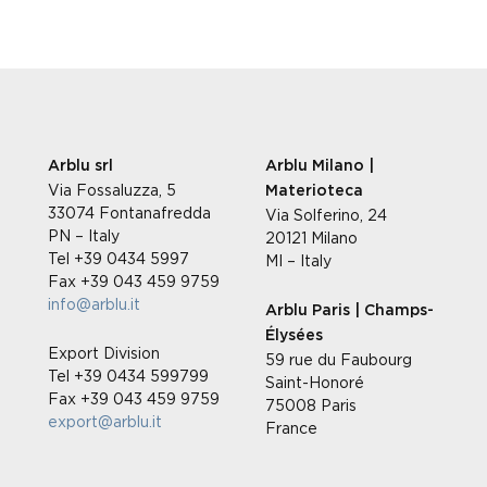
Arblu srl
Arblu Milano |
Via Fossaluzza, 5
Materioteca
33074 Fontanafredda
Via Solferino, 24
PN – Italy
20121 Milano
Tel +39 0434 5997
MI – Italy
Fax +39 043 459 9759
info@arblu.it
Arblu Paris | Champs-
Élysées
Export Division
59 rue du Faubourg
Tel +39 0434 599799
Saint-Honoré
Fax +39 043 459 9759
75008 Paris
export@arblu.it
France