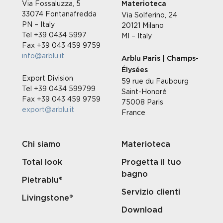
Via Fossaluzza, 5
Materioteca
33074 Fontanafredda
Via Solferino, 24
PN – Italy
20121 Milano
Tel +39 0434 5997
MI – Italy
Fax +39 043 459 9759
info@arblu.it
Arblu Paris | Champs-
Élysées
Export Division
59 rue du Faubourg
Tel +39 0434 599799
Saint-Honoré
Fax +39 043 459 9759
75008 Paris
export@arblu.it
France
Chi siamo
Materioteca
Total look
Progetta il tuo
bagno
Pietrablu®
Servizio clienti
Livingstone®
Download