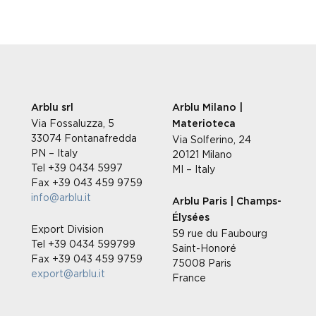
Arblu srl
Arblu Milano |
Via Fossaluzza, 5
Materioteca
33074 Fontanafredda
Via Solferino, 24
PN – Italy
20121 Milano
Tel +39 0434 5997
MI – Italy
Fax +39 043 459 9759
info@arblu.it
Arblu Paris | Champs-
Élysées
Export Division
59 rue du Faubourg
Tel +39 0434 599799
Saint-Honoré
Fax +39 043 459 9759
75008 Paris
export@arblu.it
France