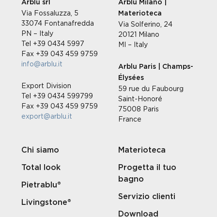
Arblu srl
Arblu Milano |
Via Fossaluzza, 5
Materioteca
33074 Fontanafredda
Via Solferino, 24
PN – Italy
20121 Milano
Tel +39 0434 5997
MI – Italy
Fax +39 043 459 9759
info@arblu.it
Arblu Paris | Champs-
Élysées
Export Division
59 rue du Faubourg
Tel +39 0434 599799
Saint-Honoré
Fax +39 043 459 9759
75008 Paris
export@arblu.it
France
Chi siamo
Materioteca
Total look
Progetta il tuo
bagno
Pietrablu®
Servizio clienti
Livingstone®
Download