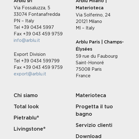
Arblu srl
Arblu Milano |
Via Fossaluzza, 5
Materioteca
33074 Fontanafredda
Via Solferino, 24
PN – Italy
20121 Milano
Tel +39 0434 5997
MI – Italy
Fax +39 043 459 9759
info@arblu.it
Arblu Paris | Champs-
Élysées
Export Division
59 rue du Faubourg
Tel +39 0434 599799
Saint-Honoré
Fax +39 043 459 9759
75008 Paris
export@arblu.it
France
Chi siamo
Materioteca
Total look
Progetta il tuo
bagno
Pietrablu®
Servizio clienti
Livingstone®
Download