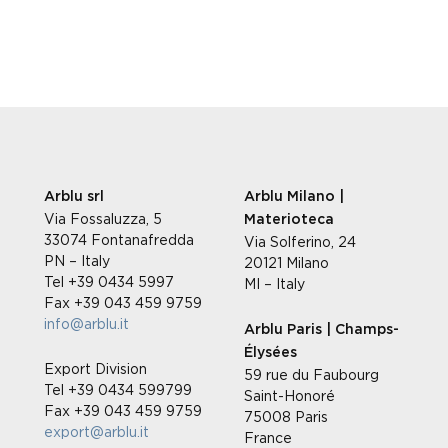
Arblu srl
Arblu Milano |
Via Fossaluzza, 5
Materioteca
33074 Fontanafredda
Via Solferino, 24
PN – Italy
20121 Milano
Tel +39 0434 5997
MI – Italy
Fax +39 043 459 9759
info@arblu.it
Arblu Paris | Champs-
Élysées
Export Division
59 rue du Faubourg
Tel +39 0434 599799
Saint-Honoré
Fax +39 043 459 9759
75008 Paris
export@arblu.it
France