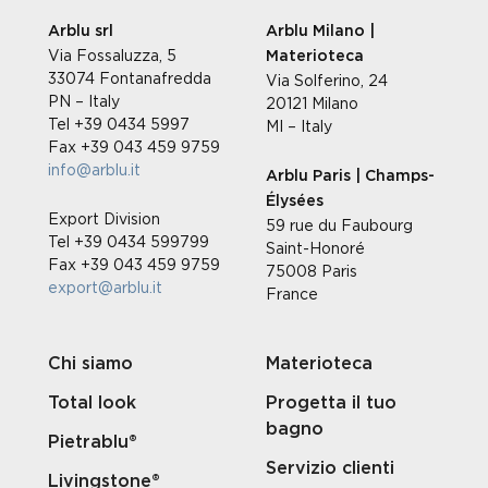
Arblu srl
Arblu Milano |
Via Fossaluzza, 5
Materioteca
33074 Fontanafredda
Via Solferino, 24
PN – Italy
20121 Milano
Tel +39 0434 5997
MI – Italy
Fax +39 043 459 9759
info@arblu.it
Arblu Paris | Champs-
Élysées
Export Division
59 rue du Faubourg
Tel +39 0434 599799
Saint-Honoré
Fax +39 043 459 9759
75008 Paris
export@arblu.it
France
Chi siamo
Materioteca
Total look
Progetta il tuo
bagno
Pietrablu®
Servizio clienti
Livingstone®