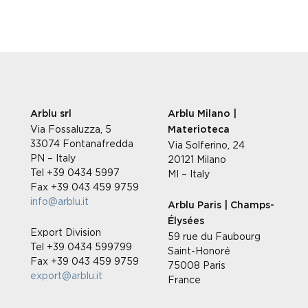
Arblu srl
Arblu Milano |
Via Fossaluzza, 5
Materioteca
33074 Fontanafredda
Via Solferino, 24
PN – Italy
20121 Milano
Tel +39 0434 5997
MI – Italy
Fax +39 043 459 9759
info@arblu.it
Arblu Paris | Champs-
Élysées
Export Division
59 rue du Faubourg
Tel +39 0434 599799
Saint-Honoré
Fax +39 043 459 9759
75008 Paris
export@arblu.it
France