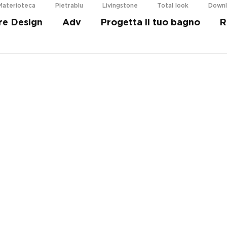
Materioteca
Pietrablu
Livingstone
Total look
Down
re Design
Adv
Progetta il tuo bagno
R
i più