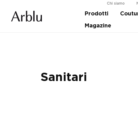
Chi siamo
Prodotti
Coutu
Guida alla scelta della tua doccia.
Scopri d
Magazine
Sanitari