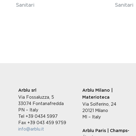
Sanitari
Sanitari
Arblu srl
Arblu Milano |
Via Fossaluzza, 5
Materioteca
33074 Fontanafredda
Via Solferino, 24
PN – Italy
20121 Milano
Tel +39 0434 5997
MI – Italy
Fax +39 043 459 9759
info@arblu.it
Arblu Paris | Champs-