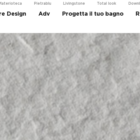
Materioteca
Pietrablu
Livingstone
Total look
Down
re Design
Adv
Progetta il tuo bagno
R
i più