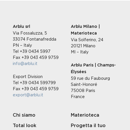
Arblu srl
Arblu Milano |
Via Fossaluzza, 5
Materioteca
33074 Fontanafredda
Via Solferino, 24
PN – Italy
20121 Milano
Tel +39 0434 5997
MI – Italy
Fax +39 043 459 9759
info@arblu.it
Arblu Paris | Champs-
Élysées
Export Division
59 rue du Faubourg
Tel +39 0434 599799
Saint-Honoré
Fax +39 043 459 9759
75008 Paris
export@arblu.it
France
Chi siamo
Materioteca
Total look
Progetta il tuo