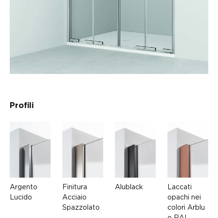
Profili
Argento
Finitura
Alublack
Laccati
Lucido
Acciaio
opachi nei
Spazzolato
colori Arblu
o RAL