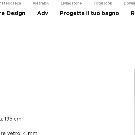
Materioteca
Pietrablu
Livingstone
Total look
Down
re Design
Adv
Progetta il tuo bagno
R
i più
a: 195 cm
re vetro: 4 mm