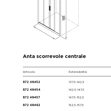
Anta scorrevole centrale
Articolo
Estensibilità
137,5-142,5
872 48452
142,5-147,5
872 48454
147,5-152,5
872 48457
152,5-157,5
872 48462