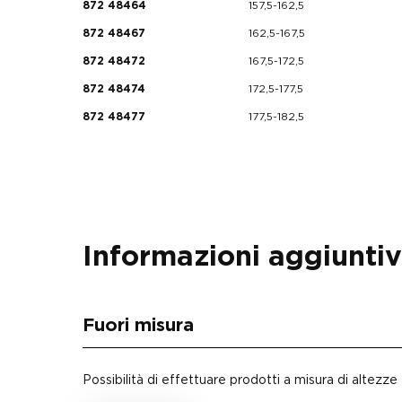
157,5-162,5
872 48464
162,5-167,5
872 48467
167,5-172,5
872 48472
172,5-177,5
872 48474
177,5-182,5
872 48477
Informazioni aggiunti
Fuori misura
Possibilità di effettuare prodotti a misura di altezz