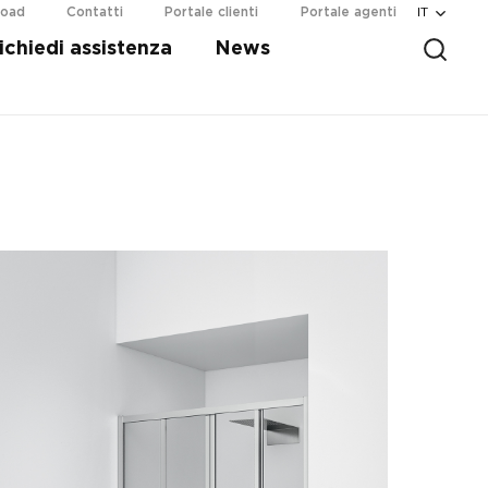
IT
load
Contatti
Portale clienti
Portale agenti
ichiedi assistenza
News