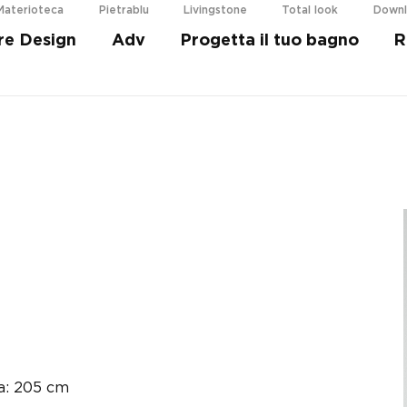
Materioteca
Pietrablu
Livingstone
Total look
Down
re Design
Adv
Progetta il tuo bagno
R
i più
a: 205 cm