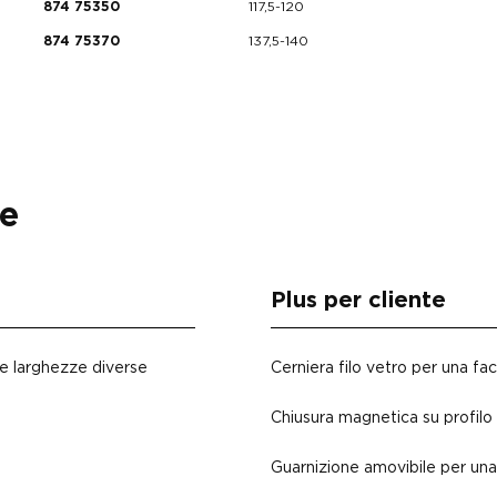
117,5-120
874 75350
137,5-140
874 75370
ve
Plus per cliente
e e larghezze diverse
Cerniera filo vetro per una faci
Chiusura magnetica su profilo 
Guarnizione amovibile per una 