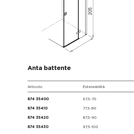
Anta battente
Articolo
Estensibilità
67,5-70
874 35400
77,5-80
874 35410
87,5-90
874 35420
97,5-100
874 35430