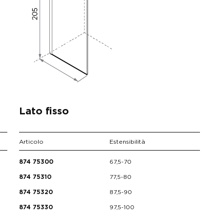
Lato fisso
Articolo
Estensibilità
67,5-70
874 75300
77,5-80
874 75310
87,5-90
874 75320
97,5-100
874 75330