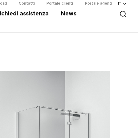
IT
load
Contatti
Portale clienti
Portale agenti
ichiedi assistenza
News