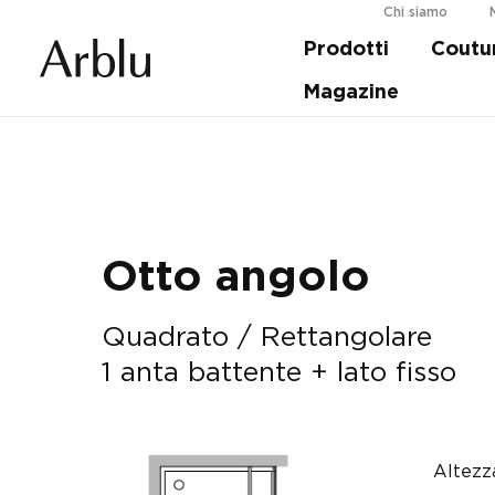
Chi siamo
Prodotti
Coutu
Guida alla scelta della tua doccia.
Scopri d
Magazine
Otto angolo
Quadrato / Rettangolare
1 anta battente + lato fisso
Altezz