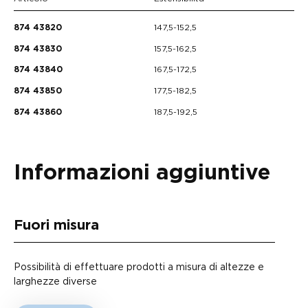
147,5-152,5
874 43820
157,5-162,5
874 43830
167,5-172,5
874 43840
177,5-182,5
874 43850
187,5-192,5
874 43860
Informazioni aggiuntive
Fuori misura
Possibilità di effettuare prodotti a misura di altezze e
larghezze diverse