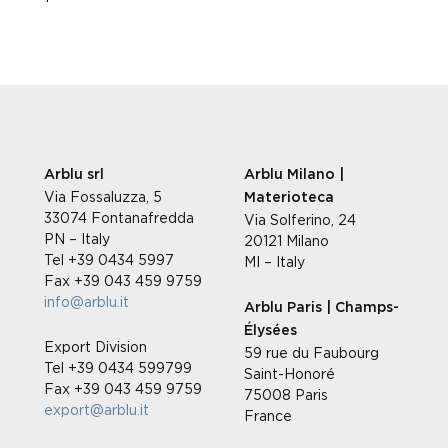
Arblu srl
Arblu Milano |
Via Fossaluzza, 5
Materioteca
33074 Fontanafredda
Via Solferino, 24
PN – Italy
20121 Milano
Tel +39 0434 5997
MI – Italy
Fax +39 043 459 9759
info@arblu.it
Arblu Paris | Champs-
Élysées
Export Division
59 rue du Faubourg
Tel +39 0434 599799
Saint-Honoré
Fax +39 043 459 9759
75008 Paris
export@arblu.it
France