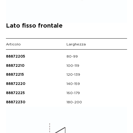
Lato fisso frontale
Articolo
Larghezza
80-99
88872205
100-119
88872210
120-139
88872215
140-159
88872220
160-179
88872225
180-200
88872230