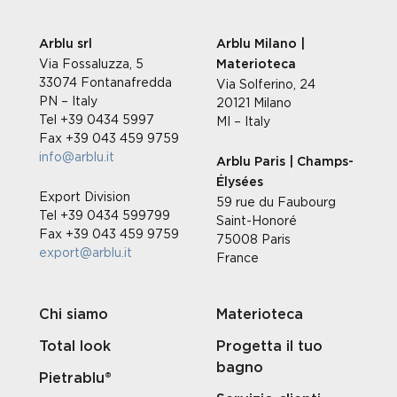
Arblu srl
Arblu Milano |
Via Fossaluzza, 5
Materioteca
33074 Fontanafredda
Via Solferino, 24
PN – Italy
20121 Milano
Tel +39 0434 5997
MI – Italy
Fax +39 043 459 9759
info@arblu.it
Arblu Paris | Champs-
Élysées
Export Division
59 rue du Faubourg
Tel +39 0434 599799
Saint-Honoré
Fax +39 043 459 9759
75008 Paris
export@arblu.it
France
Chi siamo
Materioteca
Total look
Progetta il tuo
bagno
Pietrablu®