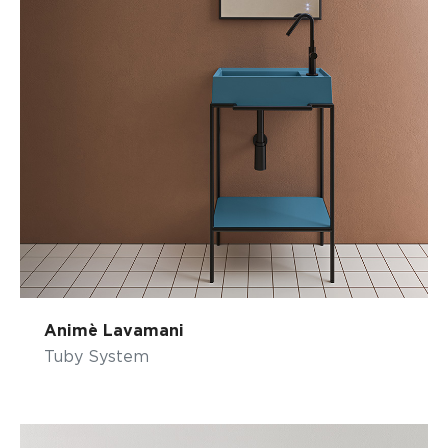
Animè Lavamani
Tuby System