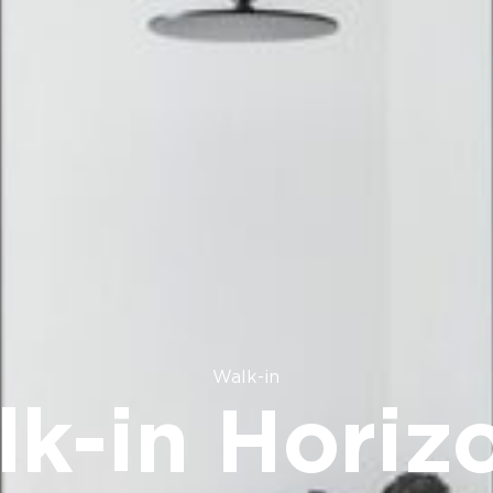
Walk-in
k-in Horiz