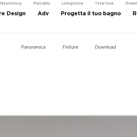
Materioteca
Pietrablu
Livingstone
Total look
Down
re Design
Adv
Progetta il tuo bagno
R
i più
Panoramica
Finiture
Download