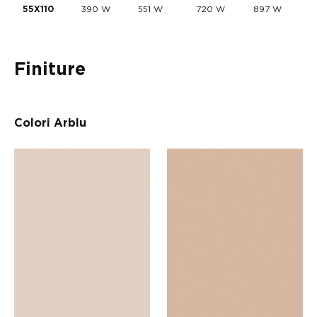
390 W
551 W
720 W
897 W
55X110
Finiture
Colori Arblu