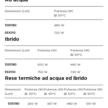
Ad acqua
Dimensioni (LxH)
Potenza (W)
Δt 50°C
480 W
30X180
720 W
55X110
Ibrido
Dimensioni (LxH)
Potenza (W)
Potenza (W)
Δt 50°C
500 W
480 W
30X180
750 W
720 W
55X110
Rese termiche ad acqua ed ibrido
Dimensioni
Potenza (W)
Potenza (W)
Potenza (W)
Potenza (W)
(LxH)
Δt 30°C
Δt 40°C
Δt 50°C
Δt 60°C
260 W
367 W
480 W
597 W
30X180