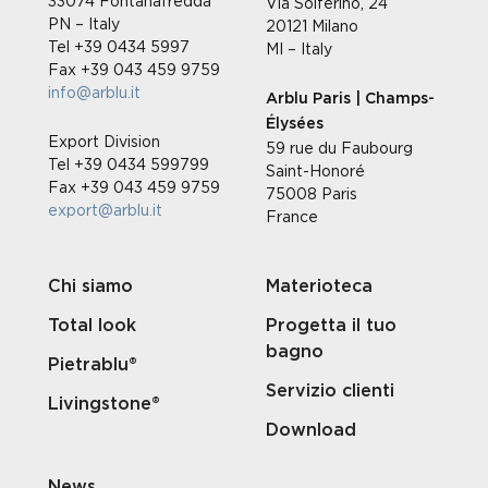
33074 Fontanafredda
Via Solferino, 24
PN – Italy
20121 Milano
Tel +39 0434 5997
MI – Italy
Fax +39 043 459 9759
info@arblu.it
Arblu Paris | Champs-
Élysées
Export Division
59 rue du Faubourg
Tel +39 0434 599799
Saint-Honoré
Fax +39 043 459 9759
75008 Paris
export@arblu.it
France
Chi siamo
Materioteca
Total look
Progetta il tuo
bagno
Pietrablu®
Servizio clienti
Livingstone®
Download
News